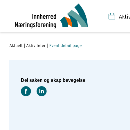
eventID = 22956
Akti
Aktuelt |
Aktiviteter
|
Event detail page