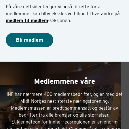
På våre nettsider legger vi også til rette for at
medlemmer kan tilby eksklusive tilbud til hverandre på
medlem til medlem
-seksjonen.
Bli medlem
Medlemmene våre
INF har nærmere 400 medlemsbedrifter, og er med det
Midt-Norges nest største næringsforening.
Medlemsmassen er bredt sammensatt og består av
bedrifter fra alle bransjer og alle størrelser.
Et kjennetegn for Innherredsregionen er en enorm
raushet og vilje til samarbeid. Gjennom året arrangerer