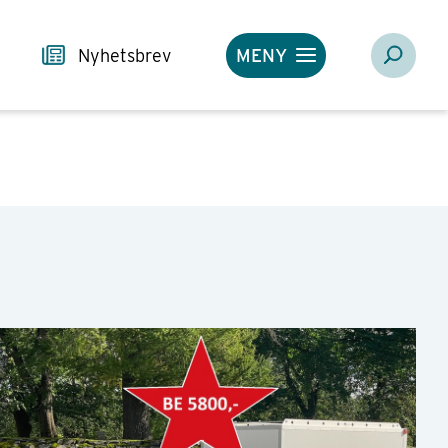
 oppfølging på vei imot ditt nye BE førerkort.
Nyhetsbrev
MENY