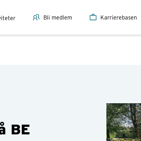
Næringsforening velkommen innom for faglig kompetanse og god
Bli medlem
Karrierebasen
viteter
å BE