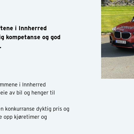
ftene i Innherred
ig kompetanse og god
.
lemmene i Innherred
ie av bil og henger til
en konkurranse dyktig pris og
te opp kjøretimer og