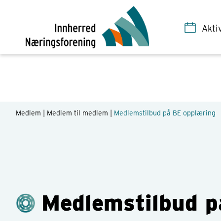
Dulles Trafikkskole inviterer meldemsbedriftene i Innherred 
Akti
">
Medlem |
Medlem til medlem
|
Medlemstilbud på BE opplæring
Medlemstilbud p