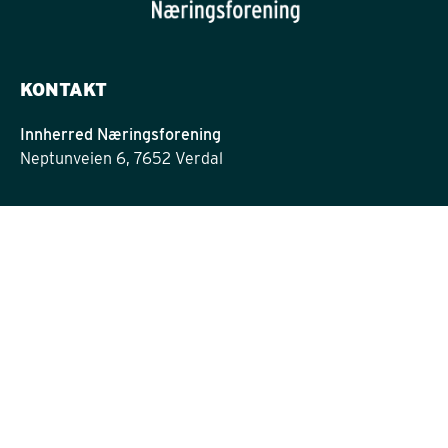
KONTAKT
Innherred Næringsforening
Neptunveien 6, 7652 Verdal
post@innherrednf.no
INFORMASJON
Personvernserklæring
Cookies informasjon