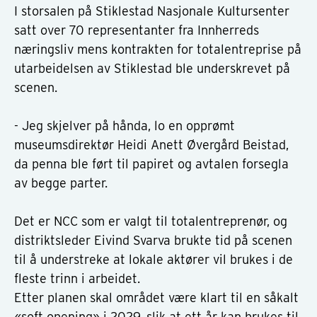
I storsalen på Stiklestad Nasjonale Kultursenter
satt over 70 representanter fra Innherreds
næringsliv mens kontrakten for totalentreprise på
utarbeidelsen av Stiklestad ble underskrevet på
scenen.
- Jeg skjelver på hånda, lo en opprømt
museumsdirektør Heidi Anett Øvergård Beistad,
da penna ble ført til papiret og avtalen forsegla
av begge parter.
Det er NCC som er valgt til totalentreprenør, og
distriktsleder Eivind Svarva brukte tid på scenen
til å understreke at lokale aktører vil brukes i de
fleste trinn i arbeidet.
Etter planen skal området være klart til en såkalt
«soft opening» i 2029, slik at ett år kan brukes til