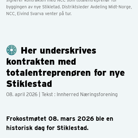
signerer kontrakten med NCC som totalentreprenør for
byggingen av nye Stikletad. Distriktsleder Avdeling Midt-Norge,
NCC, Eivind Svarva venter på tur.
Her underskrives
kontrakten med
totalentreprenøren for nye
Stiklestad
08. april 2026
| Tekst : Innherred Næringsforening
Frokostmøtet 08. mars 2026 ble en
historisk dag for Stiklestad.